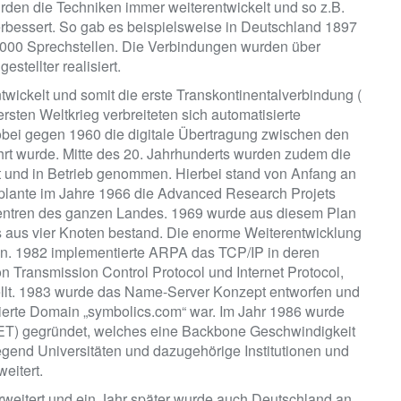
rden die Techniken immer weiterentwickelt und so z.B.
rbessert. So gab es beispielsweise in Deutschland 1897
0000 Sprechstellen. Die Verbindungen wurden über
stellter realisiert.
wickelt und somit die erste Transkontinentalverbindung (
sten Weltkrieg verbreiteten sich automatisierte
bei gegen 1960 die digitale Übertragung zwischen den
hrt wurde. Mitte des 20. Jahrhunderts wurden zudem die
 und in Betrieb genommen. Hierbei stand von Anfang an
plante im Jahre 1966 die Advanced Research Projets
entren des ganzen Landes. 1969 wurde aus diesem Plan
 aus vier Knoten bestand. Die enorme Weiterentwicklung
iten. 1982 implementierte ARPA das TCP/IP in deren
Transmission Control Protocol und Internet Protocol,
tellt. 1983 wurde das Name-Server Konzept entworfen und
strierte Domain „symbolics.com“ war. Im Jahr 1986 wurde
T) gegründet, welches eine Backbone Geschwindigkeit
gend Universitäten und dazugehörige Institutionen und
eitert.
weitert und ein Jahr später wurde auch Deutschland an