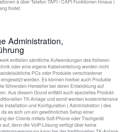
kationen à über Telefon TAPI / CAPI Funktionen hinaus )
ng findet.
e Administration,
führung
zwerk entfallen sämtliche Aufwendungen des früheren
chnik oder eine eigene Kabelverteilung werden nicht
 handelsübliche PCs oder Produkte verschiedener
 ) eingesetzt werden. Es können hierbei auch Produkte
ie führenden Hersteller bei deren Entwicklung auf
tzen. Aus diesem Grund entfällt auch spezielles Produkt-
raditionellen TK-Anlage und somit werden kostenintensive
e Installation und Konfiguration ( Administration ) des
, da es sich um ein gewöhnliches Setup einer
ng der Clients mittels Soft-Phone oder Tischgerät
e auf, denn die VoIP-Lösung verfügt über keine
Notstromversorgung kann bei der traditionellen TK-Anlage