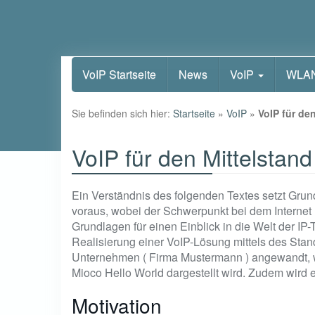
Skip
VoIP Startseite
News
VoIP
WLA
to
main
content
Sie befinden sich hier:
Startseite
»
VoIP
»
VoIP für de
VoIP für den Mittelstand
Ein Verständnis des folgenden Textes setzt Gru
voraus, wobei der Schwerpunkt bei dem Internet Pro
Grundlagen für einen Einblick in die Welt der IP
Realisierung einer VoIP-Lösung mittels des Stan
Unternehmen ( Firma Mustermann ) angewandt, w
Mioco Hello World dargestellt wird. Zudem wird
Motivation