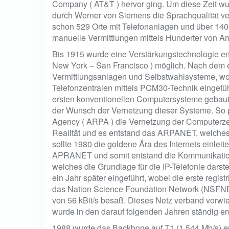
Company ( AT&T ) hervor ging. Um diese Zeit wu
durch Werner von Siemens die Sprachqualität ve
schon 529 Orte mit Telefonanlagen und über 14
manuelle Vermittlungen mittels Hunderter von Ange
Bis 1915 wurde eine Verstärkungstechnologie ent
New York – San Francisco ) möglich. Nach dem er
Vermittlungsanlagen und Selbstwahlsysteme, wo
Telefonzentralen mittels PCM30-Technik eingefü
ersten konventionellen Computersysteme gebaut
der Wunsch der Vernetzung dieser Systeme. So 
Agency ( ARPA ) die Vernetzung der Computerz
Realität und es entstand das ARPANET, welches
sollte 1980 die goldene Ära des Internets einle
APRANET und somit entstand die Kommunikation 
welches die Grundlage für die IP-Telefonie dars
ein Jahr später eingeführt, wobei die erste regi
das Nation Science Foundation Network (NSFNE
von 56 kBit/s besaß. Dieses Netz verband vorwie
wurde in den darauf folgenden Jahren ständig erw
1988 wurde das Backbone auf T1 (1,544 Mb/s) er