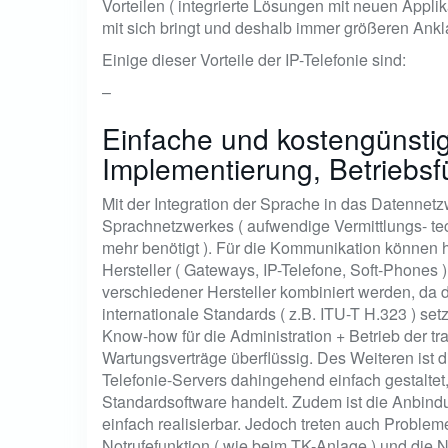
Vorteilen ( integrierte Lösungen mit neuen Appli
mit sich bringt und deshalb immer größeren Ankla
Einige dieser Vorteile der IP-Telefonie sind:
–
Einfache und kostengünstig
Implementierung, Betriebs
Mit der Integration der Sprache in das Datennet
Sprachnetzwerkes ( aufwendige Vermittlungs- te
mehr benötigt ). Für die Kommunikation können
Hersteller ( Gateways, IP-Telefone, Soft-Phones
verschiedener Hersteller kombiniert werden, da d
internationale Standards ( z.B. ITU-T H.323 ) se
Know-how für die Administration + Betrieb der t
Wartungsverträge überflüssig. Des Weiteren ist di
Telefonie-Servers dahingehend einfach gestaltet
Standardsoftware handelt. Zudem ist die Anbindu
einfach realisierbar. Jedoch treten auch Problem
Notrufefunktion ( wie beim TK-Anlage ) und die 