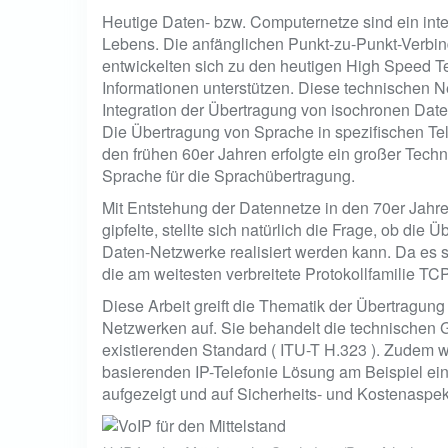
Heutige Daten- bzw. Computernetze sind ein inte
Lebens. Die anfänglichen Punkt-zu-Punkt-Verbin
entwickelten sich zu den heutigen High Speed T
Informationen unterstützen. Diese technischen
Integration der Übertragung von isochronen Date
Die Übertragung von Sprache in spezifischen Tele
den frühen 60er Jahren erfolgte ein großer Tech
Sprache für die Sprachübertragung.
Mit Entstehung der Datennetze in den 70er Jahren
gipfelte, stellte sich natürlich die Frage, ob di
Daten-Netzwerke realisiert werden kann. Da es s
die am weitesten verbreitete Protokollfamilie TCP
Diese Arbeit greift die Thematik der Übertragung
Netzwerken auf. Sie behandelt die technischen G
existierenden Standard ( ITU-T H.323 ). Zudem wi
basierenden IP-Telefonie Lösung am Beispiel ei
aufgezeigt und auf Sicherheits- und Kostenaspe