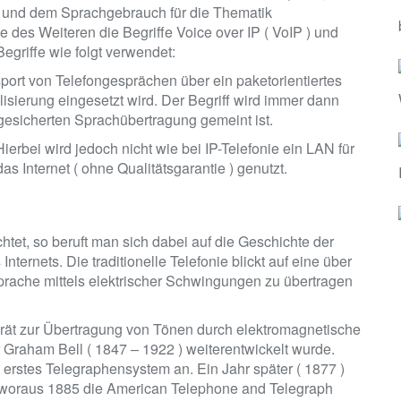
ur und dem Sprachgebrauch für die Thematik
 des Weiteren die Begriffe Voice over IP ( VoIP ) und
Begriffe wie folgt verwendet:
sport von Telefongesprächen über ein paketorientiertes
sierung eingesetzt wird. Der Begriff wird immer dann
gesicherten Sprachübertragung gemeint ist.
 Hierbei wird jedoch nicht wie bei IP-Telefonie ein LAN für
s Internet ( ohne Qualitätsgarantie ) genutzt.
tet, so beruft man sich dabei auf die Geschichte der
nternets. Die traditionelle Telefonie blickt auf eine über
prache mittels elektrischer Schwingungen zu übertragen
erät zur Übertragung von Tönen durch elektromagnetische
 Graham Bell ( 1847 – 1922 ) weiterentwickelt wurde.
 erstes Telegraphensystem an. Ein Jahr später ( 1877 )
, woraus 1885 die American Telephone and Telegraph