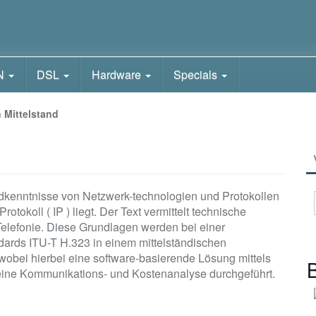
N
DSL
Hardware
Specials
n Mittelstand
ndkenntnisse von Netzwerk-technologien und Protokollen
tokoll ( IP ) liegt. Der Text vermittelt technische
-Telefonie. Diese Grundlagen werden bei einer
dards ITU-T H.323 in einem mittelständischen
obei hierbei eine software-basierende Lösung mittels
B
 eine Kommunikations- und Kostenanalyse durchgeführt.