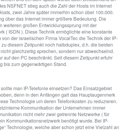
s NSFNET stieg auch die Zahl der Hosts im Internet
Hosts, zwei Jahre später immerhin schon über 100.000.
ng über das Internet immer größere Bedeutung. Die
nen weiteren großen Entwicklungssprung mit der
rk ( ISDN ). Diese Technik ermöglichte eine konstante
 von der israelischen Firma VocalTec die Technik der IP-
e zu diesem Zeitpunkt noch halbduplex, d.h. die beiden
icht gleichzeitig sprechen, sondern nur abwechselnd.
r auf den PC beschränkt. Seit diesem Zeitpunkt erfuhr
ng bis zum gegenwärtigen Stand.
m sollte man IP-Telefonie einsetzen? Das Einsatzgebiet
rschoben, denn in den Anfängen galt das Hauptaugenmerk
diese Technologie um deren Telefonkosten zu reduzieren.
e netzinterne Kommunikation der Unternehmen immer
mmunikation nicht mehr zwei getrennte Netzwerke ( für
ein Kommunikationsnetzwerk benötigt wurde. Bei IP-
ge“ Technologie, welche aber schon jetzt eine Vielzahl an