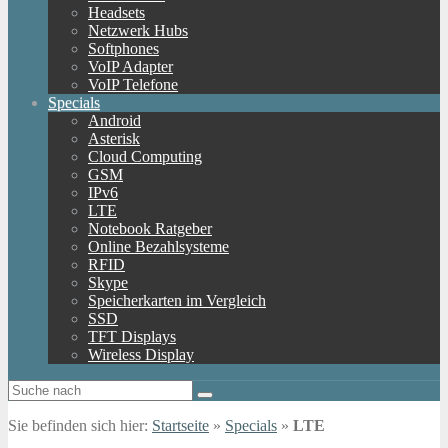
Headsets
Netzwerk Hubs
Softphones
VoIP Adapter
VoIP Telefone
Specials
Android
Asterisk
Cloud Computing
GSM
IPv6
LTE
Notebook Ratgeber
Online Bezahlsysteme
RFID
Skype
Speicherkarten im Vergleich
SSD
TFT Displays
Wireless Display
Sie befinden sich hier:
Startseite
»
Specials
»
LTE