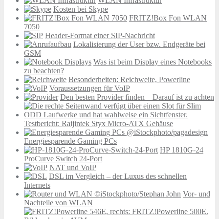
WLAN Infrastruktur
Kosten bei Skype
FRITZ!Box Fon WLAN
7050
Header-Format einer SIP-Nachricht
Lokalisierung der User bzw. Endgeräte bei
GSM
Was ist beim Display eines Notebooks
zu beachten?
Besonderheiten: Reichweite, Powerline
Voraussetzungen für VoIP
Den besten Provider finden – Darauf ist zu achten
Testbericht: Raijintek Styx Micro-ATX Gehäuse
Energiesparende Gaming PCs
HP 1810G-24
ProCurve Switch 24-Port
NAT und VoIP
DSL im Vergleich – der Luxus des schnellen
Internets
Vor- und
Nachteile von WLAN