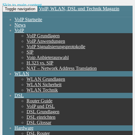
Skip to main content
VoIP, WLAN, DSL und Technik Magazin
Toggle navigation
VoIP Startseite
News
VoIP
VoIP Grundlagen
VoIP Anwendungen
VoIP Signalisierungsprotokolle
SIP
Voip Anbieterauswahl
H.323 vs. SIP
NAT – Network Address Translation
WLAN
WLAN Grundlagen
WLAN Sicherheit
WLAN Technik
DSL
Router Guide
VoIP und DSL
DSL Grundlagen
DSL einrichten
DSL Glossar
Hardware
DSL Router