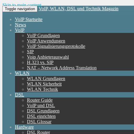
Skip to main content
VoIP, WLAN, DSL und Technik Magazin
Toggle navigation
VoIP Startseite
News
VoIP
VoIP Grundlagen
VoIP Anwendungen
VoIP Signalisierungsprotokolle
SIP
Voip Anbieterauswahl
H.323 vs. SIP
NAT – Network Address Translation
WLAN
WLAN Grundlagen
WLAN Sicherheit
WLAN Technik
DSL
Router Guide
VoIP und DSL
DSL Grundlagen
DSL einrichten
DSL Glossar
Hardware
DSL Router