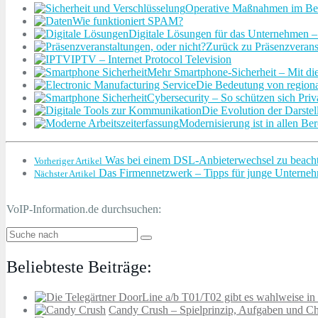
Operative Maßnahmen im Bere
Wie funktioniert SPAM?
Digitale Lösungen für das Unternehmen – w
Zurück zu Präsenzveranst
IPTV – Internet Protocol Television
Mehr Smartphone-Sicherheit – Mit di
Die Bedeutung von regional
Cybersecurity – So schützen sich Priva
Die Evolution der Darste
Modernisierung ist in allen Be
Was bei einem DSL-Anbieterwechsel zu beacht
Vorheriger Artikel
Das Firmennetzwerk – Tipps für junge Unterne
Nächster Artikel
VoIP-Information.de durchsuchen:
Beliebteste Beiträge:
Candy Crush – Spielprinzip, Aufgaben und Ch