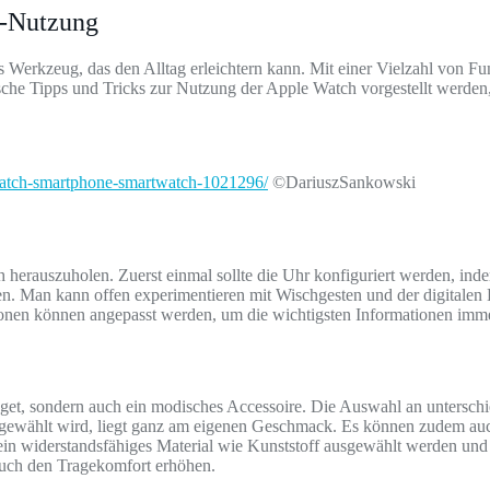
h-Nutzung
kes Werkzeug, das den Alltag erleichtern kann. Mit einer Vielzahl von 
tische Tipps und Tricks zur Nutzung der Apple Watch vorgestellt werden
iwatch-smartphone-smartwatch-1021296/
©DariuszSankowski
herauszuholen. Zuerst einmal sollte die Uhr konfiguriert werden, inde
en. Man kann offen experimentieren mit Wischgesten und der digitalen
ionen können angepasst werden, um die wichtigsten Informationen imm
adget, sondern auch ein modisches Accessoire. Die Auswahl an untersch
gewählt wird, liegt ganz am eigenen Geschmack. Es können zudem auc
ein widerstandsfähiges Material wie Kunststoff ausgewählt werden und
auch den Tragekomfort erhöhen.