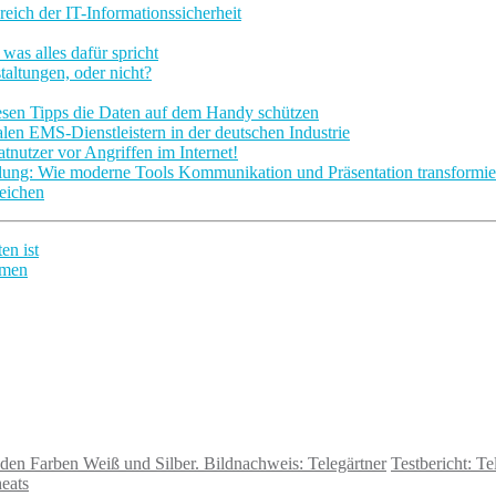
ich der IT-Informationssicherheit
as alles dafür spricht
altungen, oder nicht?
esen Tipps die Daten auf dem Handy schützen
en EMS-Dienstleistern in der deutschen Industrie
tnutzer vor Angriffen im Internet!
llung: Wie moderne Tools Kommunikation und Präsentation transformie
reichen
en ist
hmen
Testbericht: T
eats