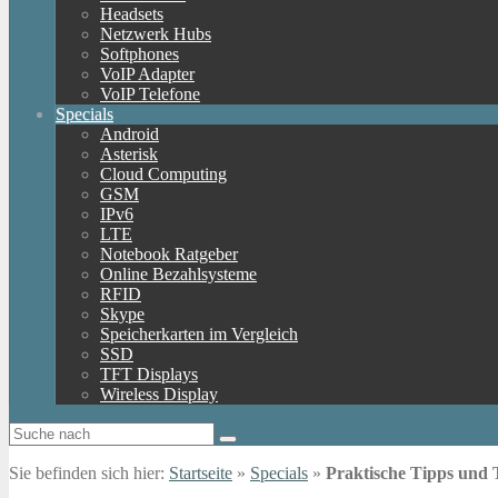
Headsets
Netzwerk Hubs
Softphones
VoIP Adapter
VoIP Telefone
Specials
Android
Asterisk
Cloud Computing
GSM
IPv6
LTE
Notebook Ratgeber
Online Bezahlsysteme
RFID
Skype
Speicherkarten im Vergleich
SSD
TFT Displays
Wireless Display
Sie befinden sich hier:
Startseite
»
Specials
»
Praktische Tipps und 