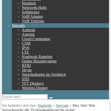
Headsets
Netzwerk Hubs
Softphones
VoIP Adapter
VoIP Telefone
Specials
Android
Asterisk
Cloud Computing
GSM
IPv6
LTE
Notebook Ratgeber
Online Bezahlsysteme
RFID
Skype
Speicherkarten im Vergleich
SSD
TFT Displays
Wireless Display
Sie befinden sich hier:
Startseite
»
Specials
»
Hey Siri: Wie
Sprachsuche die Technologiebranche prägt