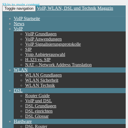
Skip to main content
VoIP, WLAN, DSL und Technik Magazin
Toggle navigation
VoIP Startseite
News
VoIP
VoIP Grundlagen
VoIP Anwendungen
VoIP Signalisierungsprotokolle
SIP
Voip Anbieterauswahl
H.323 vs. SIP
NAT – Network Address Translation
WLAN
WLAN Grundlagen
WLAN Sicherheit
WLAN Technik
DSL
Router Guide
VoIP und DSL
DSL Grundlagen
DSL einrichten
DSL Glossar
Hardware
DSL Router