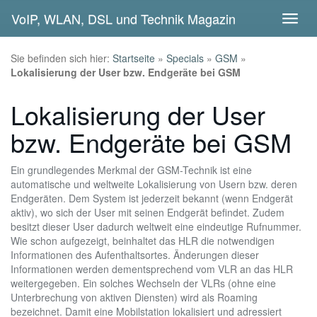
Skip
VoIP, WLAN, DSL und Technik Magazin
Toggl
to
naviga
main
content
Sie befinden sich hier:
Startseite
»
Specials
»
GSM
»
Lokalisierung der User bzw. Endgeräte bei GSM
Lokalisierung der User
bzw. Endgeräte bei GSM
Ein grundlegendes Merkmal der GSM-Technik ist eine
automatische und weltweite Lokalisierung von Usern bzw. deren
Endgeräten. Dem System ist jederzeit bekannt (wenn Endgerät
aktiv), wo sich der User mit seinen Endgerät befindet. Zudem
besitzt dieser User dadurch weltweit eine eindeutige Rufnummer.
Wie schon aufgezeigt, beinhaltet das HLR die notwendigen
Informationen des Aufenthaltsortes. Änderungen dieser
Informationen werden dementsprechend vom VLR an das HLR
weitergegeben. Ein solches Wechseln der VLRs (ohne eine
Unterbrechung von aktiven Diensten) wird als Roaming
bezeichnet. Damit eine Mobilstation lokalisiert und adressiert