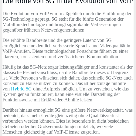
Die Rolle von 5G in der Evolution von VoIP
Die Evolution von VoIP wird maßgeblich durch die Einführung der
5G-Technologie geprägt. 5G steht für die fünfte Generation der
Mobilfunktechnologie und bringt signifikante Verbesserungen
gegenüber früheren Netzwerkgenerationen.
Die erhöhte Bandbreite und die geringere Latenz von 5G
ermöglichen eine deutlich verbesserte Sprach- und Videoqualität in
VoIP-Anrufen. Diese technologischen Fortschritte führen zu einer
klareren, konsistenteren und verlässlicheren Kommunikation.
Häufig ist das 5G-Netz sogar leistungsfähiger und konstanter als der
klassische Festnetzanschluss, da die Bandbreite dieses oft begrenzt
ist. Viele Personen wünschen sich daher, das schnelle 5G-Netz auch
konstant zu Hause nutzen zu können. Das ist heutzutage mithilfe
von
Hybrid 5G
ohne Aufpreis möglich. Um zu verstehen, wie das
System genau funktioniert, kann eine visuelle Darstellung der
Funktionsweise mit Erklärvideo Abhilfe leisten.
Darüber hinaus ermöglicht 5G eine größere Netzwerkkapazität, was
bedeutet, dass mehr Geräte gleichzeitig ohne Qualitätsverlust
verbunden werden können. Dies ist besonders in dicht besiedelten
Gebieten oder bei Großveranstaltungen nützlich, wo viele
Menschen gleichzeitig auf VoIP-Dienste zugreifen.