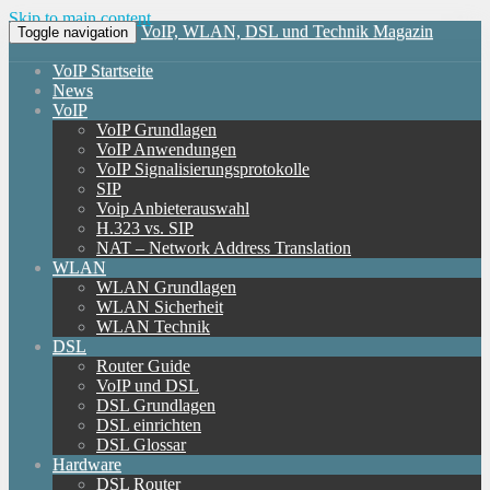
Skip to main content
VoIP, WLAN, DSL und Technik Magazin
Toggle navigation
VoIP Startseite
News
VoIP
VoIP Grundlagen
VoIP Anwendungen
VoIP Signalisierungsprotokolle
SIP
Voip Anbieterauswahl
H.323 vs. SIP
NAT – Network Address Translation
WLAN
WLAN Grundlagen
WLAN Sicherheit
WLAN Technik
DSL
Router Guide
VoIP und DSL
DSL Grundlagen
DSL einrichten
DSL Glossar
Hardware
DSL Router