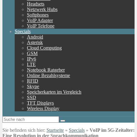
Headsets
Netzwerk Hubs
Softphones
VoIP Adapter
VoIP Telefone
Specials
Android
Asterisk
Cloud Computing
GSM
IPv6
LTE
Notebook Ratgeber
Online Bezahlsysteme
RFID
Skype
Speicherkarten im Vergleich
SSD
TFT Displays
Wireless Display
Sie befinden sich hier:
Startseite
»
Specials
»
VoIP im 5G-Zeitalter:
Eine Revolution in der Sprachkommunikation