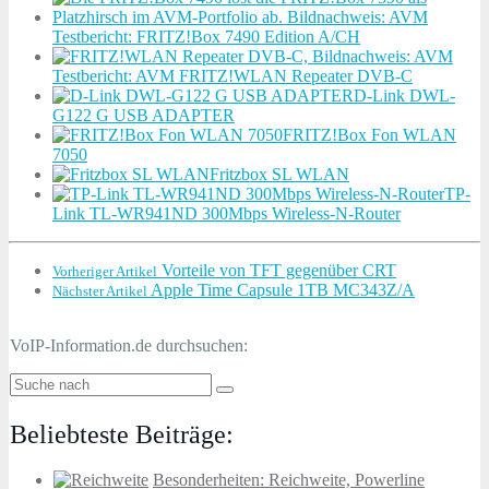
Testbericht: FRITZ!Box 7490 Edition A/CH
Testbericht: AVM FRITZ!WLAN Repeater DVB-C
D-Link DWL-
G122 G USB ADAPTER
FRITZ!Box Fon WLAN
7050
Fritzbox SL WLAN
TP-
Link TL-WR941ND 300Mbps Wireless-N-Router
Vorteile von TFT gegenüber CRT
Vorheriger Artikel
Apple Time Capsule 1TB MC343Z/A
Nächster Artikel
VoIP-Information.de durchsuchen:
Beliebteste Beiträge:
Besonderheiten: Reichweite, Powerline