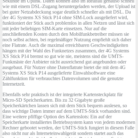
Sekunde im Uplink. Daten können also im Idealfall genauso schnell
wie mit einem DSL-Zugang heruntergeladen werden, der Upload ist
bei guter Netzabdeckung sogar deutlich schneller als mit DSL. Da
der 4G Systems XS Stick P14 ohne SIM-Lock ausgeliefert wird,
funktioniert der Stick auch problemlos in allen Netzen und lässt sich
mit jeder beliebigen SIM-Karte einsetzen. Nur auf die
anschließenden Kosten durch den Mobilfunkbetreiber müssen sie
noch selbst achten, bei regelmäßiger Nutzung empfiehlt sich daher
eine Flatrate. Auch die maximal erreichbaren Geschwindigkeiten
hängen mit der Wahl des Funknetzes zusammen, der 4G Systems
XS Stick P14 bremst so gut wie nie, meistens sind die UMTS-
Funkmäste der Anbieter nicht ausreichend gut angebunden oder
ausgebaut. Für Nutzer ohne Datenflatrate bietet die mit dem 4G
Systems XS Stick P14 ausgelieferte Einwahlsoftware eine
Zählfunktion für verbrauchtes Datenvolumen und die genutzte
Internetzeit.
Ebenfalls sehr praktisch ist der integrierte Kartensteckplatz für
Micro-SD Speicherkarten. Bis zu 32 Gigabyte große
Speicherkärtchen lassen sich mit dem Stick bequem auslesen, so
dass wichtige Daten immer auf dem UMTS-Stick vorhanden sind.
Eine weitere pfiffige Option des Kartenslots: Ein auf der
Speicherkarte installiertes Betriebssystem kann von jedem modernen
Rechner gebootet werden, der UMTS-Stick fungiert in diesem Falle
also nicht nur als Interneteinwahlgerät sondern startet auch das