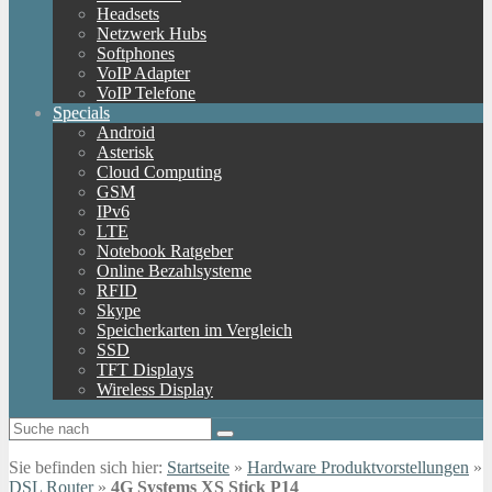
Headsets
Netzwerk Hubs
Softphones
VoIP Adapter
VoIP Telefone
Specials
Android
Asterisk
Cloud Computing
GSM
IPv6
LTE
Notebook Ratgeber
Online Bezahlsysteme
RFID
Skype
Speicherkarten im Vergleich
SSD
TFT Displays
Wireless Display
Sie befinden sich hier:
Startseite
»
Hardware Produktvorstellungen
»
DSL Router
»
4G Systems XS Stick P14