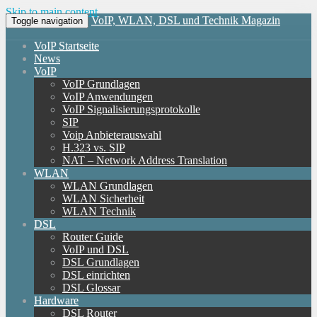
Skip to main content
VoIP, WLAN, DSL und Technik Magazin
Toggle navigation
VoIP Startseite
News
VoIP
VoIP Grundlagen
VoIP Anwendungen
VoIP Signalisierungsprotokolle
SIP
Voip Anbieterauswahl
H.323 vs. SIP
NAT – Network Address Translation
WLAN
WLAN Grundlagen
WLAN Sicherheit
WLAN Technik
DSL
Router Guide
VoIP und DSL
DSL Grundlagen
DSL einrichten
DSL Glossar
Hardware
DSL Router