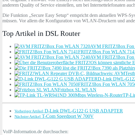
anderem Quality of Service einstellen, um bei Internettelefonaten auc
Die Funktion „Secure Easy Setup“ entspricht dem aktuellen WPS-Sy
müssen. Vor allem die Konfiguration von WLAN-Druckern und anderen 
Top Artikel in DSL Router
AVM FRITZ!Box Fon
FRITZ!Box Fon WLAN 714
AVM FRITZ!Box Fon
Test
D-Link DWL-G1
FRITZ!Box Fon WLAN 705
Fritzbox SL WLAN
TP-Li
D-Link DWL-G122 G USB ADAPTER
Vorheriger Artikel
T-Com Speedport W 700V
Nächster Artikel
VoIP-Information.de durchsuchen: