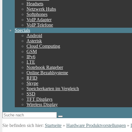
Headsets
Netzwerk Hubs
Softphones
VoIP Adapter
VoIP Telefone
Specials
Android
Asterisk
Cloud Computing
GSM
IPv6
LTE
Notebook Ratgeber
Online Bezahlsysteme
RFID
Skype
Speicherkarten im Vergleich
SSD
TFT Displays
Wireless Display
Sie befinden sich hier:
Startseite
»
Hardware Produktvorstellungen
»