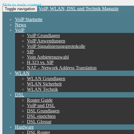
Skip to main content
VoIP, WLAN, DSL und Technik Magazin
Toggle navigation
VoIP Startseite
News
VoIP
VoIP Grundlagen
VoIP Anwendungen
VoIP Signalisierungsprotokolle
SIP
Voip Anbieterauswahl
H.323 vs. SIP
NAT – Network Address Translation
WLAN
WLAN Grundlagen
WLAN Sicherheit
WLAN Technik
DSL
Router Guide
VoIP und DSL
DSL Grundlagen
DSL einrichten
DSL Glossar
Hardware
DSL Router