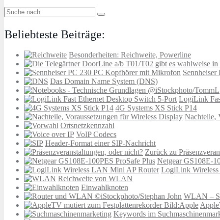
Beliebteste Beiträge:
Besonderheiten: Reichweite, Powerline
Sennheiser
Das Domain Name System (DNS)
LogiLink Fas
4G Systems XS Stick P14
Nachteile, 
Ortsnetzkennzahl
VoIP Codecs
Header-Format einer SIP-Nachricht
Zurück zu Präsenzverans
Netgear GS108E-10
LogiLink Wireles
Reichweite von WLAN
Einwahlknoten
WLAN – Si
AppleT
Keywords im Suchmaschinenmarke