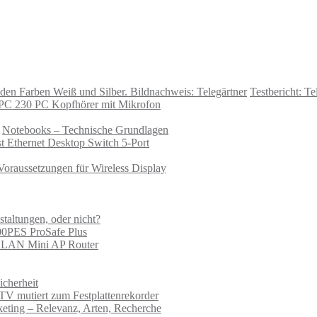
Testbericht: T
 PC 230 PC Kopfhörer mit Mikrofon
Notebooks – Technische Grundlagen
t Ethernet Desktop Switch 5-Port
Voraussetzungen für Wireless Display
taltungen, oder nicht?
0PES ProSafe Plus
s LAN Mini AP Router
cherheit
V mutiert zum Festplattenrekorder
ting – Relevanz, Arten, Recherche