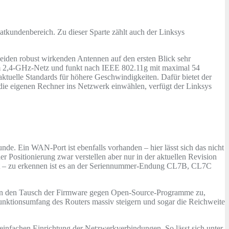
tkundenbereich. Zu dieser Sparte zählt auch der Linksys
den robust wirkenden Antennen auf den ersten Blick sehr
im 2,4-GHz-Netz und funkt nach IEEE 802.11g mit maximal 54
ktuelle Standards für höhere Geschwindigkeiten. Dafür bietet der
ie eigenen Rechner ins Netzwerk einwählen, verfügt der Linksys
. Ein WAN-Port ist ebenfalls vorhanden – hier lässt sich das nicht
 Positionierung zwar verstellen aber nur in der aktuellen Revision
delt – zu erkennen ist es an der Seriennummer-Endung CL7B, CL7C
len den Tausch der Firmware gegen Open-Source-Programme zu,
nktionsumfang des Routers massiv steigern und sogar die Reichweite
 einfachen Einrichtung der Netzwerkverbindungen. So lässt sich unter