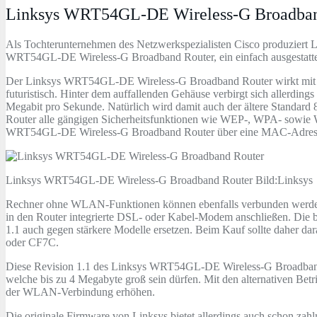
Linksys WRT54GL-DE Wireless-G Broadban
Als Tochterunternehmen des Netzwerkspezialisten Cisco produziert L
WRT54GL-DE Wireless-G Broadband Router, ein einfach ausgestattet
Der Linksys WRT54GL-DE Wireless-G Broadband Router wirkt mit se
futuristisch. Hinter dem auffallenden Gehäuse verbirgt sich aller
Megabit pro Sekunde. Natürlich wird damit auch der ältere Standard 
Router alle gängigen Sicherheitsfunktionen wie WEP-, WPA- sowie 
WRT54GL-DE Wireless-G Broadband Router über eine MAC-Adresse
Linksys WRT54GL-DE Wireless-G Broadband Router Bild:Linksys
Rechner ohne WLAN-Funktionen können ebenfalls verbunden werden, d
in den Router integrierte DSL- oder Kabel-Modem anschließen. Die bei
1.1 auch gegen stärkere Modelle ersetzen. Beim Kauf sollte daher d
oder CF7C.
Diese Revision 1.1 des Linksys WRT54GL-DE Wireless-G Broadband R
welche bis zu 4 Megabyte groß sein dürfen. Mit den alternativen B
der WLAN-Verbindung erhöhen.
Die originale Firmware von Linksys bietet allerdings auch schon zahl