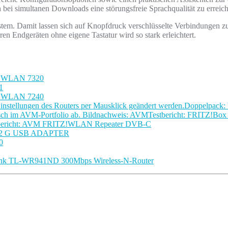
h bei simultanen Downloads eine störungsfreie Sprachqualität zu erreic
stem. Damit lassen sich auf Knopfdruck verschlüsselte Verbindunge
Endgeräten ohne eigene Tastatur wird so stark erleichtert.
 WLAN 7320
1
 WLAN 7240
Doppelpack:
Testbericht: FRITZ!Box
bericht: AVM FRITZ!WLAN Repeater DVB-C
22 G USB ADAPTER
0
nk TL-WR941ND 300Mbps Wireless-N-Router