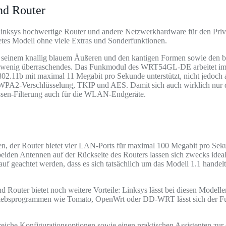
d Router
inksys hochwertige Router und andere Netzwerkhardware für den Priva
es Modell ohne viele Extras und Sonderfunktionen.
inem knallig blauem Äußeren und den kantigen Formen sowie den bei
dings wenig überraschendes. Das Funkmodul des WRT54GL-DE arbeitet 
802.11b mit maximal 11 Megabit pro Sekunde unterstützt, nicht jedoch a
WPA2-Verschlüsselung, TKIP und AES. Damit sich auch wirklich nur d
n-Filterung auch für die WLAN-Endgeräte.
er Router bietet vier LAN-Ports für maximal 100 Megabit pro Sekunde
den Antennen auf der Rückseite des Routers lassen sich zwecks idealer
arauf geachtet werden, dass es sich tatsächlich um das Modell 1.1 han
outer bietet noch weitere Vorteile: Linksys lässt bei diesen Model
etriebsprogrammen wie Tomato, OpenWrt oder DD-WRT lässt sich der Fu
reiche Konfigurationsoptionen sowie einen praktischen Assistenten zur