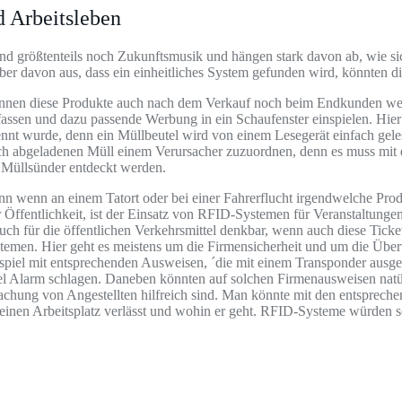
 Arbeitsleben
nd größtenteils noch Zukunftsmusik und hängen stark davon ab, wie s
ber davon aus, dass ein einheitliches System gefunden wird, könnten 
önnen diese Produkte auch nach dem Verkauf noch beim Endkunden weite
fassen und dazu passende Werbung in ein Schaufenster einspielen. Hie
ennt wurde, denn ein Müllbeutel wird von einem Lesegerät einfach gele
lich abgeladenen Müll einem Verursacher zuzuordnen, denn es muss mit
 Müllsünder entdeckt werden.
enn wenn an einem Tatort oder bei einer Fahrerflucht irgendwelche Pro
 Öffentlichkeit, ist der Einsatz von RFID-Systemen für Veranstaltungen
 auch für die öffentlichen Verkehrsmittel denkbar, wenn auch diese Tic
stemen. Hier geht es meistens um die Firmensicherheit und um die Übe
ispiel mit entsprechenden Ausweisen, ´die mit einem Transponder ausge
l Alarm schlagen. Daneben könnten auf solchen Firmenausweisen natürl
ung von Angestellten hilfreich sind. Man könnte mit den entsprechend
 seinen Arbeitsplatz verlässt und wohin er geht. RFID-Systeme würden so