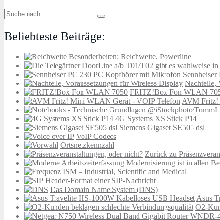
Beliebteste Beiträge:
Besonderheiten: Reichweite, Powerline
Sennheiser
Nachteile, 
FRITZ!Box Fon WLAN 70
AVM Fritz!
4G Systems XS Stick P14
Siemens Gigaset SE505 dsl
VoIP Codecs
Ortsnetzkennzahl
Zurück zu Präsenzverans
Modernisierung ist in allen B
ISM – Industrial, Scientific and Medical
Header-Format einer SIP-Nachricht
Das Domain Name System (DNS)
Asus T
O2-Kund