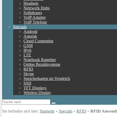
Headsets
Netzwerk Hubs
Softphones
VoIP Adapter
VoIP Telefone
Specials
Android
Asterisk
Cloud Computing
GSM
IPv6
LTE
Notebook Ratgeber
Online Bezahlsysteme
RFID
Skype
Speicherkarten im Vergleich
SSD
TFT Displays
Wireless Display
Sie befinden sich hier:
Startseite
»
Specials
»
RFID
»
RFID Anwendung