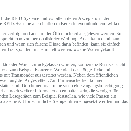
ich die RFID-Systeme und vor allem deren Akzeptanz in der
die RFID-Systeme auch in diesem Bereich revolutionierend wirken.
r verfolgt und auch in der Öffentlichkeit ausgelesen werden. So
r spricht man von personalisierter Werbung. Auch kann damit zum
sen und wenn sich falsche Dinge darin befinden, kann sie einfach
 den Transpondern nur ermittelt werden, wo die Waren gekauft
dukte oder Waren zurückgelassen wurden, können die Besitzer leicht
 wie zum Beispiel Konzerte. Wer nicht das nötige Ticket mit
kets mit Transponder ausgestattet werden. Neben dem öffentlichen
rwachung der Angestellten. Zur Firmensicherheit können
stattet sind. Durchquert man ohne solch eine Zugangsberechtigung
ich noch weitere Informationen enthalten sein, die weniger für
en Lesegeräten zum Beispiel feststellen, wie viele Pausen ein
 als eine Art fortschrittliche Stempeluhren eingesetzt werden und das