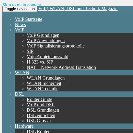
Skip to main content
VoIP, WLAN, DSL und Technik Magazin
Toggle navigation
VoIP Startseite
News
VoIP
VoIP Grundlagen
VoIP Anwendungen
VoIP Signalisierungsprotokolle
SIP
Voip Anbieterauswahl
H.323 vs. SIP
NAT – Network Address Translation
WLAN
WLAN Grundlagen
WLAN Sicherheit
WLAN Technik
DSL
Router Guide
VoIP und DSL
DSL Grundlagen
DSL einrichten
DSL Glossar
Hardware
DSL Router