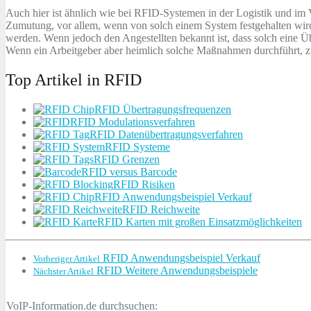
Auch hier ist ähnlich wie bei RFID-Systemen in der Logistik und im V
Zumutung, vor allem, wenn von solch einem System festgehalten wird, wi
werden. Wenn jedoch den Angestellten bekannt ist, dass solch eine Üb
Wenn ein Arbeitgeber aber heimlich solche Maßnahmen durchführt, zum
Top Artikel in RFID
RFID Übertragungsfrequenzen
RFID Modulationsverfahren
RFID Datenübertragungsverfahren
RFID Systeme
RFID Grenzen
RFID versus Barcode
RFID Risiken
RFID Anwendungsbeispiel Verkauf
RFID Reichweite
RFID Karten mit großen Einsatzmöglichkeiten
RFID Anwendungsbeispiel Verkauf
Vorheriger Artikel
RFID Weitere Anwendungsbeispiele
Nächster Artikel
VoIP-Information.de durchsuchen: