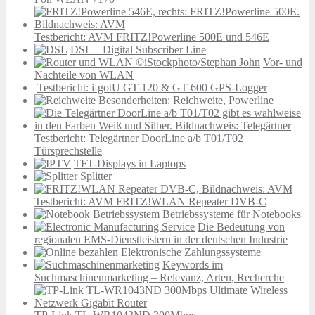
Testbericht: AVM FRITZ!Powerline 500E und 546E
DSL – Digital Subscriber Line
Vor- und
Nachteile von WLAN
Testbericht: i-gotU GT-120 & GT-600 GPS-Logger
Besonderheiten: Reichweite, Powerline
Testbericht: Telegärtner DoorLine a/b T01/T02
Türsprechstelle
TFT-Displays in Laptops
Splitter
Testbericht: AVM FRITZ!WLAN Repeater DVB-C
Betriebssysteme für Notebooks
Die Bedeutung von
regionalen EMS-Dienstleistern in der deutschen Industrie
Elektronische Zahlungssysteme
Keywords im
Suchmaschinenmarketing – Relevanz, Arten, Recherche