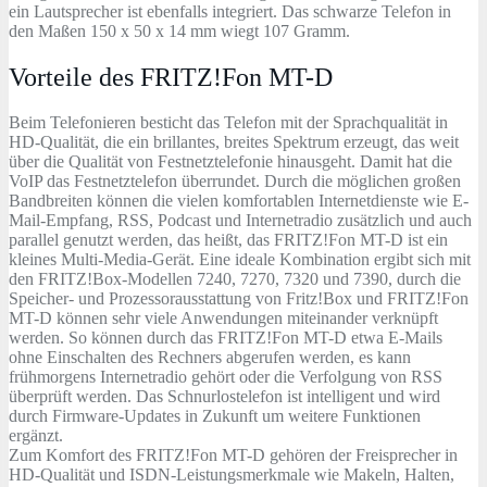
ein Lautsprecher ist ebenfalls integriert. Das schwarze Telefon in
den Maßen 150 x 50 x 14 mm wiegt 107 Gramm.
Vorteile des FRITZ!Fon MT-D
Beim Telefonieren besticht das Telefon mit der Sprachqualität in
HD-Qualität, die ein brillantes, breites Spektrum erzeugt, das weit
über die Qualität von Festnetztelefonie hinausgeht. Damit hat die
VoIP das Festnetztelefon überrundet. Durch die möglichen großen
Bandbreiten können die vielen komfortablen Internetdienste wie E-
Mail-Empfang, RSS, Podcast und Internetradio zusätzlich und auch
parallel genutzt werden, das heißt, das FRITZ!Fon MT-D ist ein
kleines Multi-Media-Gerät. Eine ideale Kombination ergibt sich mit
den FRITZ!Box-Modellen 7240, 7270, 7320 und 7390, durch die
Speicher- und Prozessorausstattung von Fritz!Box und FRITZ!Fon
MT-D können sehr viele Anwendungen miteinander verknüpft
werden. So können durch das FRITZ!Fon MT-D etwa E-Mails
ohne Einschalten des Rechners abgerufen werden, es kann
frühmorgens Internetradio gehört oder die Verfolgung von RSS
überprüft werden. Das Schnurlostelefon ist intelligent und wird
durch Firmware-Updates in Zukunft um weitere Funktionen
ergänzt.
Zum Komfort des FRITZ!Fon MT-D gehören der Freisprecher in
HD-Qualität und ISDN-Leistungsmerkmale wie Makeln, Halten,