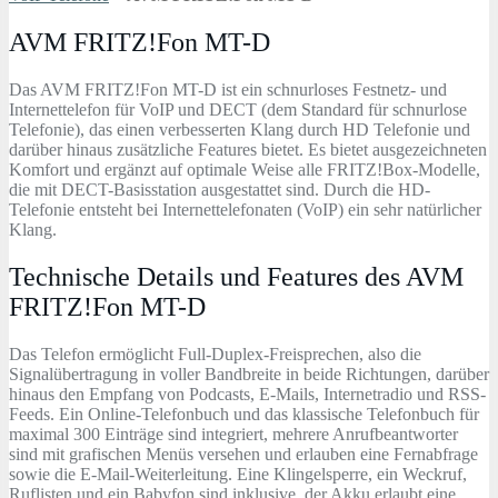
AVM FRITZ!Fon MT-D
Das AVM FRITZ!Fon MT-D ist ein schnurloses Festnetz- und
Internettelefon für VoIP und DECT (dem Standard für schnurlose
Telefonie), das einen verbesserten Klang durch HD Telefonie und
darüber hinaus zusätzliche Features bietet. Es bietet ausgezeichneten
Komfort und ergänzt auf optimale Weise alle FRITZ!Box-Modelle,
die mit DECT-Basisstation ausgestattet sind. Durch die HD-
Telefonie entsteht bei Internettelefonaten (VoIP) ein sehr natürlicher
Klang.
Technische Details und Features des AVM
FRITZ!Fon MT-D
Das Telefon ermöglicht Full-Duplex-Freisprechen, also die
Signalübertragung in voller Bandbreite in beide Richtungen, darüber
hinaus den Empfang von Podcasts, E-Mails, Internetradio und RSS-
Feeds. Ein Online-Telefonbuch und das klassische Telefonbuch für
maximal 300 Einträge sind integriert, mehrere Anrufbeantworter
sind mit grafischen Menüs versehen und erlauben eine Fernabfrage
sowie die E-Mail-Weiterleitung. Eine Klingelsperre, ein Weckruf,
Ruflisten und ein Babyfon sind inklusive, der Akku erlaubt eine