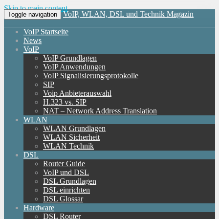
Skip to main content
VoIP, WLAN, DSL und Technik Magazin
Toggle navigation
VoIP Startseite
News
VoIP
VoIP Grundlagen
VoIP Anwendungen
VoIP Signalisierungsprotokolle
SIP
Voip Anbieterauswahl
H.323 vs. SIP
NAT – Network Address Translation
WLAN
WLAN Grundlagen
WLAN Sicherheit
WLAN Technik
DSL
Router Guide
VoIP und DSL
DSL Grundlagen
DSL einrichten
DSL Glossar
Hardware
DSL Router