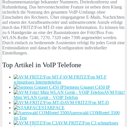
Rufnummernanzeige bekannter Nummern, Dreierkonferenz und
Rufumleitung. Das hervorstechendste Feature ist neben dem Klang
sicherlich die Nutzung des gesamten VoIP-Umfangs ohne
Einschalten des Rechners. Über eingegangene E-Mails, Nachrichten
auf einem der Anrufbeantworter und unbeantwortete Anrufe erfolgt
durch das FRITZ!Fon MT-D eine aktive Information. Es können bis
zu 6 Handgeräte an eine der Basisstationen der Fritz!Box Fon-
WLAN-Reihe 7240, 7270, 7320 oder 7390 angemeldet werden.
Durch einfach zu bedienende Assistenten erfolgt für jedes Gerät eine
Erstinstallation und danach die Konfiguration individueller
Einstellungen.
Top Artikel in VoIP Telefone
AVM FRITZ!Fon MT-F
schnurloses Internettelefon
Siemens Gigaset C450 IP
AVM Fritz!
Mini WLAN Gerät – VOIP Telefon
AVM FRITZ!Fon MT-D
STARFACE
Auerswald COMfortel 3500
im Test
AVM FRITZ!Fon C3 schnurloses