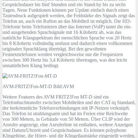
Gesprächsdauer bis fünf Stunden und ein Stand-by bis zu sechs
Tagen. Neue Funktionen können per Update einfach durch einen
Tastendruck aufgespielt werden, die Feldstärke des Signals zeigt das
Telefon an, auch ein Rufton an das Mobilteil ist möglich. Die HD-
Telefonie beim Telefonieren über das Internet (VoIP) tastet die ein-
und ausgehenden Sprachsignale mit 16 Kilohertz ab, was das
natürliche Klangspektrum der menschlichen Sprache von 20 Hertz
bis 8 Kilohertz vollständig umfasst und dadurch einen vollkommen
originalen Sprachklang überträgt. Bei den gewohnten
Festnetztelefonen werden vergleichsweise nur die Frequenzen
zwischen 300 Hertz bis 3,4 Kilohertz übertragen, was den leicht
unnatürlichen Klang bedingt.
AVM-FRITZ!Fon-MT-D Bild:AVM
Weitere Features des AVM FRITZ!Fon MT-D sind ein
Telefonbuchtransfer zwischen Mobilteilen und der CAT-iq Standard,
der herkömmliche Telefonverbindungen mit IP-Netzen verknüpft.
Das Telefon ist strahlungsarm und hat im Freien eine Reichweite
von 300 Metern, in Gebäude von 50 Metern. Über CLIP wird der
Anrufer angezeigt, eine Anruferliste ist enthalten, weitere Anzeigen
sind Datum/Uhrzeit und Gesprächsdauer. Es können polyphone
Klingeltöne, die Hörer- und die Klingellautstärke eingestellt werden,