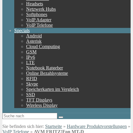
Headsets
Netzwerk Hubs
Softphones
VoIP Adapter
VoIP Telefone
Specials
Android
Asterisk
Cloud Computing
GSM
IPv6
LTE
Notebook Ratgeber
Online Bezahlsysteme
RFID
Skype
Speicherkarten im Vergleich
SSD
TFT Displays
Wireless Display
Sie befinden sich hier:
Startseite
»
Hardware Produktvorstellungen
»
VoIP Telefone
»
AVM FRITZ!Fon MT-D