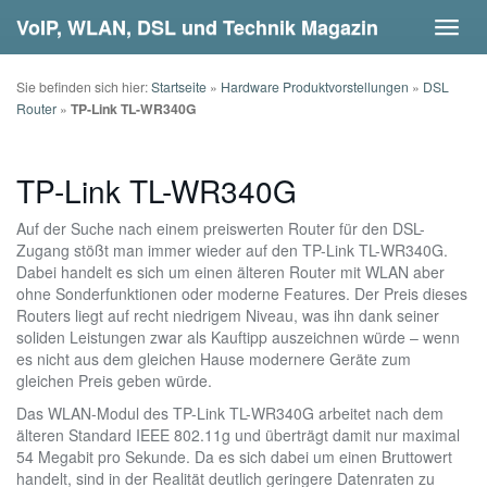
Skip
VoIP, WLAN, DSL und Technik Magazin
Toggl
to
navig
main
content
Sie befinden sich hier:
Startseite
»
Hardware Produktvorstellungen
»
DSL
Router
»
TP-Link TL-WR340G
TP-Link TL-WR340G
Auf der Suche nach einem preiswerten Router für den DSL-
Zugang stößt man immer wieder auf den TP-Link TL-WR340G.
Dabei handelt es sich um einen älteren Router mit WLAN aber
ohne Sonderfunktionen oder moderne Features. Der Preis dieses
Routers liegt auf recht niedrigem Niveau, was ihn dank seiner
soliden Leistungen zwar als Kauftipp auszeichnen würde – wenn
es nicht aus dem gleichen Hause modernere Geräte zum
gleichen Preis geben würde.
Das WLAN-Modul des TP-Link TL-WR340G arbeitet nach dem
älteren Standard IEEE 802.11g und überträgt damit nur maximal
54 Megabit pro Sekunde. Da es sich dabei um einen Bruttowert
handelt, sind in der Realität deutlich geringere Datenraten zu