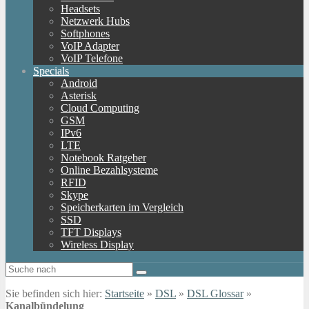
Headsets
Netzwerk Hubs
Softphones
VoIP Adapter
VoIP Telefone
Specials
Android
Asterisk
Cloud Computing
GSM
IPv6
LTE
Notebook Ratgeber
Online Bezahlsysteme
RFID
Skype
Speicherkarten im Vergleich
SSD
TFT Displays
Wireless Display
Sie befinden sich hier:
Startseite
»
DSL
»
DSL Glossar
»
Kanalbündelung