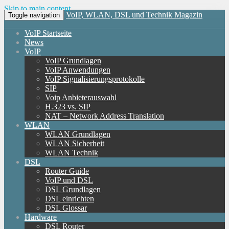
Skip to main content
VoIP, WLAN, DSL und Technik Magazin
Toggle navigation
VoIP Startseite
News
VoIP
VoIP Grundlagen
VoIP Anwendungen
VoIP Signalisierungsprotokolle
SIP
Voip Anbieterauswahl
H.323 vs. SIP
NAT – Network Address Translation
WLAN
WLAN Grundlagen
WLAN Sicherheit
WLAN Technik
DSL
Router Guide
VoIP und DSL
DSL Grundlagen
DSL einrichten
DSL Glossar
Hardware
DSL Router