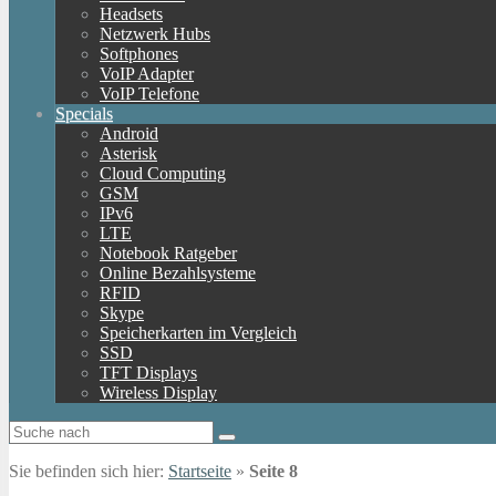
Headsets
Netzwerk Hubs
Softphones
VoIP Adapter
VoIP Telefone
Specials
Android
Asterisk
Cloud Computing
GSM
IPv6
LTE
Notebook Ratgeber
Online Bezahlsysteme
RFID
Skype
Speicherkarten im Vergleich
SSD
TFT Displays
Wireless Display
Sie befinden sich hier:
Startseite
»
Seite 8