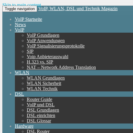
Skip to main content
VoIP, WLAN, DSL und Technik Magazin
Toggle navigation
VoIP Startseite
News
VoIP
VoIP Grundlagen
VoIP Anwendungen
VoIP Signalisierungsprotokolle
SIP
Voip Anbieterauswahl
H.323 vs. SIP
NAT – Network Address Translation
WLAN
WLAN Grundlagen
WLAN Sicherheit
WLAN Technik
DSL
Router Guide
VoIP und DSL
DSL Grundlagen
DSL einrichten
DSL Glossar
Hardware
DSL Router